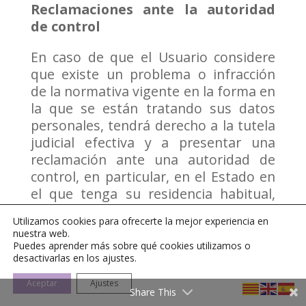
Reclamaciones ante la autoridad
de control
En caso de que el Usuario considere
que existe un problema o infracción
de la normativa vigente en la forma en
la que se están tratando sus datos
personales, tendrá derecho a la tutela
judicial efectiva y a presentar una
reclamación ante una autoridad de
control, en particular, en el Estado en
el que tenga su residencia habitual,
lugar de trabajo o lugar de la supuesta
Utilizamos cookies para ofrecerte la mejor experiencia en
infracción. En el caso de España, la
nuestra web.
autoridad de control es la Agencia
Puedes aprender más sobre qué cookies utilizamos o
desactivarlas en los ajustes.
Española de Protección de Datos
(
https://www.aepd.es/
).
Aceptar
Ajustes
Share This